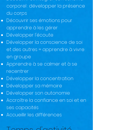
corporel : développer la présence
du corps
Découvrir ses émotions pour
apprendre à les gérer
Développer l'écoute
Développer la conscience de soi
et des autres = apprendre à vivre
en groupe
Apprendre à se calmer et à se
recentrer
Développer la concentration
Développer sa mémoire
Développer son autonomie
Accroître la confiance en soi et en
ses capacités
Accueillir les différences