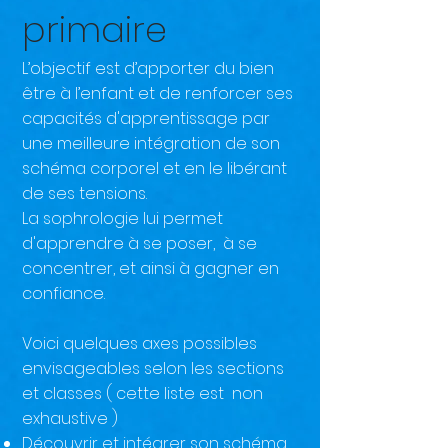
primaire
L’objectif est d’apporter du bien
être à l’enfant et de renforcer ses
capacités d'apprentissage par
une
meilleure intégration de son
schéma corporel et en le libérant
de ses tensions.
La sophrologie lui permet
d'apprendre à se poser, à se
concentrer, et ainsi à gagner en
confiance.
Voici quelques axes possibles
envisageables selon les sections
et classes ( cette liste est non
exhaustive )
Découvrir et intégrer son schéma