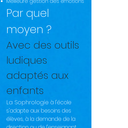
Meilleure gestion des émotions
Par quel
moyen ?
Avec des outils
ludiques
adaptés aux
enfants
La Sophrologie
à l'école
s'adapte aux besoins des
élèves, à la demande de la
direction ou de l'enseignant.