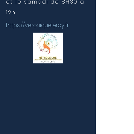
et le samedi de 8H30 à
12h
https://veroniqueleroy.fr