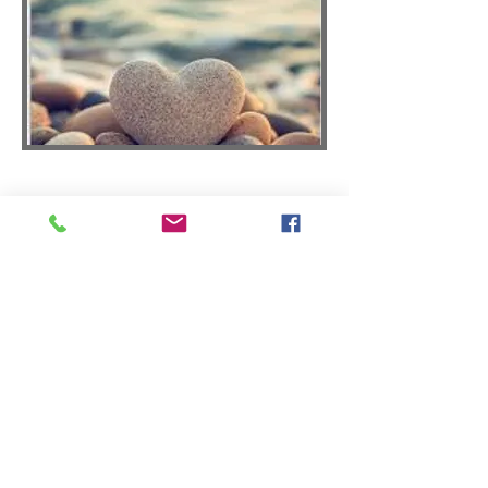
Le deuil
Témoignage de Magali
Suite à un deuil que je traverse
depuis deux ans, j'ai commencé
des séances de sophrologie avec
Peggy.
En deux consultations, Peggy m'a